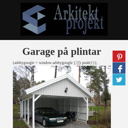
Garage på plintar
(adsbygoogle = window.adsbygoogle || []).push({});