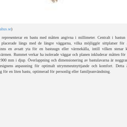
hus.se
)
representerar en bastu med måtten angivna i millimeter. Centralt i bastun 
r) placerade längs med de längre väggarna, vilka möjliggör sittplatser för
inns en avsatt yta för en bastuugn eller värmekälla, intill vilken stenar 
 värmen. Rummet verkar ha isolerade väggar och planen inkluderar måtten fö
900 mm i djup. Överlappning och dimensionering av bastulavarna är noggrant
designens anpassning för optimalt utrymmeutnyttjande och komfort. Detta är
ag för en liten bastu, optimerad för personlig eller familjeanvändning.