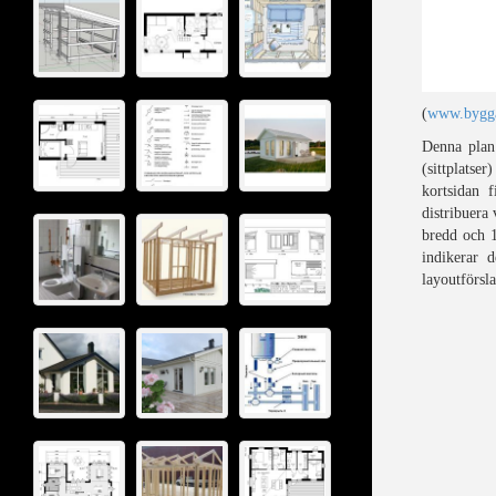
(
www.bygga
Denna plan 
(sittplatse
kortsidan f
distribuera
bredd och 1
indikerar 
layoutförsl