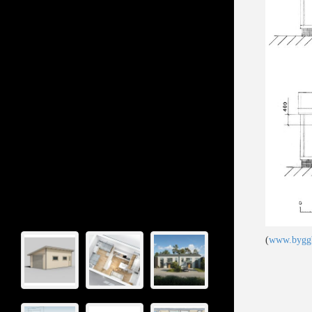
(
www.byggb