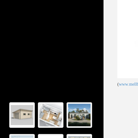
(
www.mellb