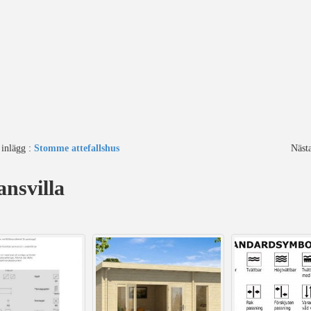
 inlägg :
Stomme attefallshus
Näst
nsvilla