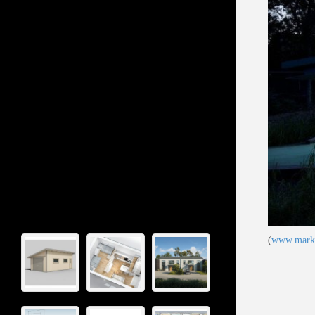
(
www.mark