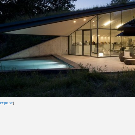
expo.se
)