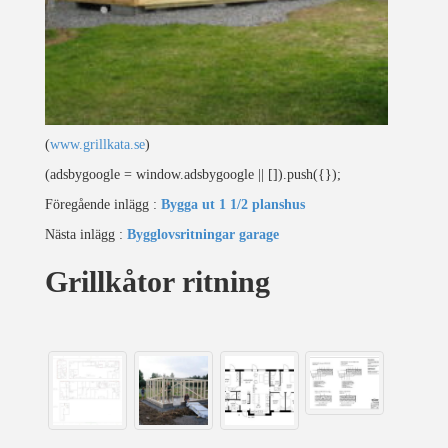
(
www.grillkata.se
)
(adsbygoogle = window.adsbygoogle || []).push({});
Föregående inlägg :
Bygga ut 1 1/2 planshus
Nästa inlägg :
Bygglovsritningar garage
Grillkåtor ritning