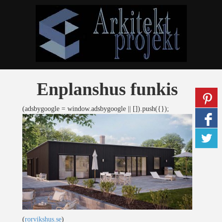
Enplanshus funkis
(adsbygoogle = window.adsbygoogle || []).push({});
(
rorvikshus.se
)