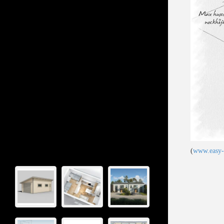
(
www.easy-