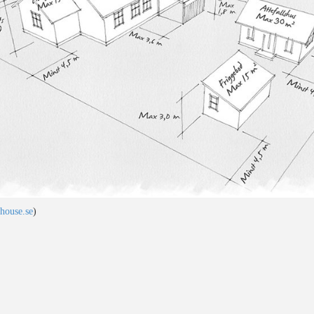
house.se
)