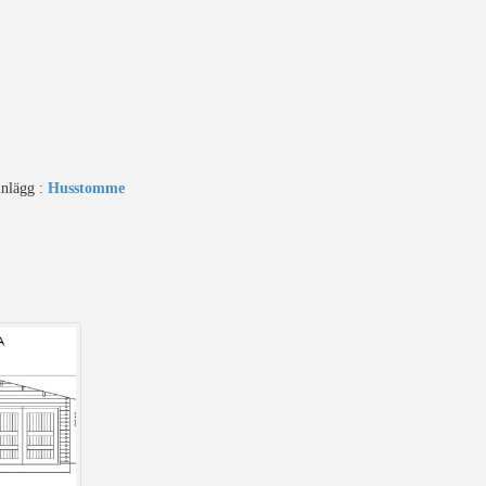
inlägg :
Husstomme